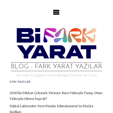
Skip
to
content
BLOG - FARK YARAT YAZILAR
Her hafta Çarşamba, Marka İletişimi Üzerine Yeni Yazı!
SON YAZILAR
2026’da Dikkat Çekmek Yetmez: Kısa Videoyla Tanış, Uzun
Videoyla Güven İnşa Et!
Dijital Labirentte Yeni Pusula: Edutainment’ın Marka
Kodları