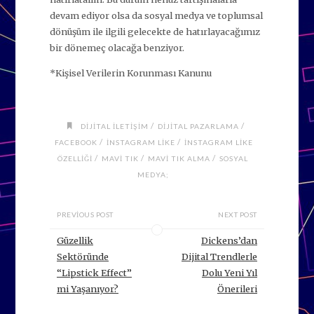
devam ediyor olsa da sosyal medya ve toplumsal
dönüşüm ile ilgili gelecekte de hatırlayacağımız
bir dönemeç olacağa benziyor.
*Kişisel Verilerin Korunması Kanunu
/
/
DIJITAL ILETIŞIM
DIJITAL PAZARLAMA
/
/
FACEBOOK
INSTAGRAM LIKE
INSTAGRAM LIKE
/
/
/
ÖZELLIĞI
MAVI TIK
MAVI TIK ALMA
SOSYAL
MEDYA;
PREVIOUS POST
NEXT POST
Güzellik
Dickens’dan
Sektöründe
Dijital Trendlerle
“Lipstick Effect”
Dolu Yeni Yıl
mi Yaşanıyor?
Önerileri