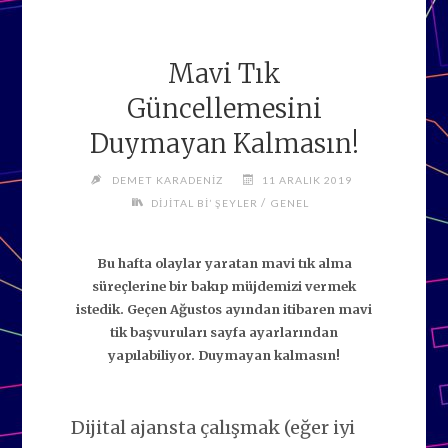
Mavi Tık
Güncellemesini
Duymayan Kalmasın!
DEMET KARADENIZ
11 ARALIK 2019
/
DIJITAL BI’ ŞEYLER
GENEL
Bu hafta olaylar yaratan mavi tık alma
süreçlerine bir bakıp müjdemizi vermek
istedik. Geçen Ağustos ayından itibaren mavi
tik başvuruları sayfa ayarlarından
yapılabiliyor. Duymayan kalmasın!
Dijital ajansta çalışmak (eğer iyi