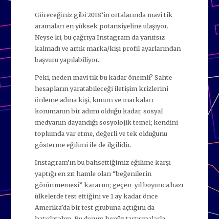
Göreceğiniz gibi 2018’in ortalarında mavi tik
aramaları en yüksek potansiyeline ulaşıyor.
Neyse ki, bu çağrıya Instagram da yanıtsız
kalmadı ve artık marka/kişi profil ayarlarından
başvuru yapılabiliyor.
Peki, neden mavi tik bu kadar önemli? Sahte
hesapların yaratabileceği iletişim krizlerini
önleme adına kişi, kurum ve markaları
korumanın bir adımı olduğu kadar, sosyal
medyanın dayandığı sosyolojik temel; kendini
toplumda var etme, değerli ve tek olduğunu
gösterme eğilimi ile de ilgilidir.
Instagram’ın bu bahsettiğimiz eğilime karşı
yaptığı en zıt hamle olan “beğenilerin
görün
me
mesi” kararını; geçen yıl boyunca bazı
ülkelerde test ettiğini ve 1 ay kadar önce
Amerika’da bir test grubuna açtığını da
hatırlatalım. Bu durum henüz tartışmalarla