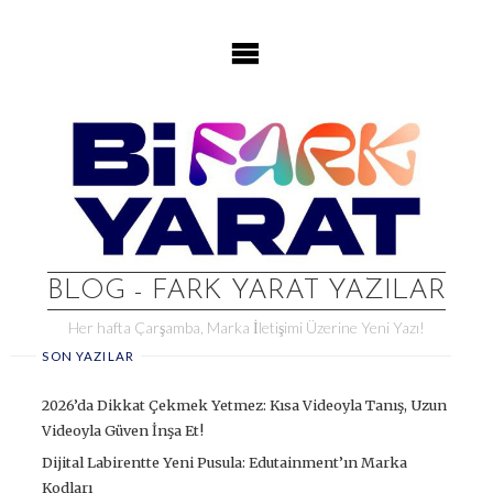
Skip
to
content
BLOG - FARK YARAT YAZILAR
Her hafta Çarşamba, Marka İletişimi Üzerine Yeni Yazı!
SON YAZILAR
2026’da Dikkat Çekmek Yetmez: Kısa Videoyla Tanış, Uzun
Videoyla Güven İnşa Et!
Dijital Labirentte Yeni Pusula: Edutainment’ın Marka
Kodları