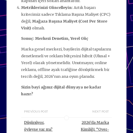
kapıdan içeri sokan anahtardır.
Metriklerinizi Güncelleyin:
Artık başarı
kriterimiz sadece Tıklama Başına Maliyet (CPC)
değil,
Mağaza Başına Maliyet (Cost Per Store
Visit)
olmalı.
Sonuç: Merkezi Denetim, Yerel Güç
Marka genel merkezi, bayilerin dijital tapularını
denetlemeli ve reklam bütçesini hibrit (Ulusal +
Yerel) olarak yönetmelidir. Unutmayın; online
reklamı, offline ayak trafiğine dönüştürmek bir
tercih değil, 2026’nın ana oyun planıdır.
Sizin bayi ağınız dijital dünyaya ne kadar
hazır?
PREVIOUS POST
NEXT POST
Düşünüyor,
2026’da Marka
öyleyse var mı?
Kimliği: “Over-