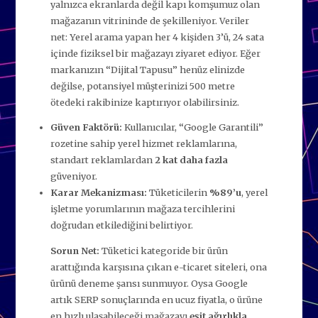
yalnızca ekranlarda değil kapı komşumuz olan
mağazanın vitrininde de şekilleniyor. Veriler
net: Yerel arama yapan her 4 kişiden 3’ü, 24 sata
içinde fiziksel bir mağazayı ziyaret ediyor. Eğer
markanızın “Dijital Tapusu” henüz elinizde
değilse, potansiyel müşterinizi 500 metre
ötedeki rakibinize kaptırıyor olabilirsiniz.
Güven Faktörü:
Kullanıcılar, “Google Garantili”
rozetine sahip yerel hizmet reklamlarına,
standart reklamlardan
2 kat daha fazla
güveniyor.
Karar Mekanizması:
Tüketicilerin
%89’u
, yerel
işletme yorumlarının mağaza tercihlerini
doğrudan etkilediğini belirtiyor.
Sorun Net:
Tüketici kategoride bir ürün
arattığında karşısına çıkan e-ticaret siteleri, ona
ürünü deneme şansı sunmuyor. Oysa Google
artık SERP sonuçlarında en ucuz fiyatla, o ürüne
en hızlı ulaşabileceği mağazayı
eşit ağırlıkla