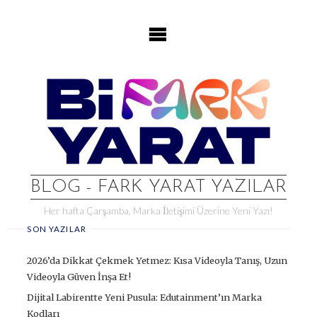
Skip
to
content
BLOG - FARK YARAT YAZILAR
Her hafta Çarşamba, Marka İletişimi Üzerine Yeni Yazı!
SON YAZILAR
2026’da Dikkat Çekmek Yetmez: Kısa Videoyla Tanış, Uzun
Videoyla Güven İnşa Et!
Dijital Labirentte Yeni Pusula: Edutainment’ın Marka
Kodları