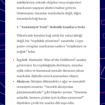
müdürlerini, teknik ekipleri veya stajyerleri
markanın yaşayan yüzleri haline getirin.
Unutmayın; insanlar markalarla değil, diğer
insanlarla bağ kurar.
3. “Samimiyet Testi”: Robotik Yanıtlara Veda
Tüketiciyle kurulan bağ artık bir satış taktiği
değil, bir “topluluk yönetimi” sanatıdır. Copy-
paste cevaplar markanızı sadece “erişilemez ve
soğuk” kılar.
İçgörü:
Hootsuite ‘Rise of the Unfiltered’
analizi
gösteriyor ki; topluluğuyla dertleşen, mizaha
eşlik eden ve kurumsal mesafe duvarını yıkan
markalar dijitalin yeni kazananları oluyor.
Aksiyon:
İletişim dilinizdeki o ağır ve mesafeli
resmiyeti esnetin. “Gerekli aksiyonlar
planlanmaktadır” gibi klişeler yerine, “Durumu
anladık, hemen çözüm için kolları sıvıyoruz!”
diyebilen çevik bir marka dili inşa edin.