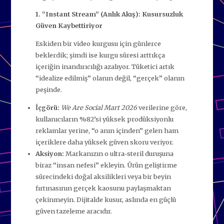
1. “Instant Stream” (Anlık Akış): Kusursuzluk
Güven Kaybettiriyor
Eskiden bir video kurgusu için günlerce
beklerdik; şimdi ise kurgu süresi arttıkça
içeriğin inandırıcılığı azalıyor. Tüketici artık
“idealize edilmiş” olanın değil, “gerçek” olanın
peşinde.
İçgörü:
We Are Social Mart 2026
verilerine göre,
kullanıcıların %82’si yüksek prodüksiyonlu
reklamlar yerine, “o anın içinden” gelen ham
içeriklere daha yüksek güven skoru veriyor.
Aksiyon:
Markanızın o ultra-steril duruşuna
biraz “insan nefesi” ekleyin. Ürün geliştirme
sürecindeki doğal aksilikleri veya bir beyin
fırtınasının gerçek kaosunu paylaşmaktan
çekinmeyin. Dijitalde kusur, aslında en güçlü
güven tazeleme aracıdır.