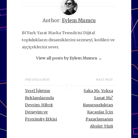
Author:
Eylem Mumcu
Bi'Fark Yarat Marka Temsilcisi Dijital
toplulukların dinamiklerini sezmeyi, kedileri ve
ayçiçeklerini sever.
View all posts by Eylem Mumcu
→
PREVIOUS POST
NEXT POST
Yerel İşletme
Şaka Mı, Yoksa
Reklamlarında
Sanat Mı?
Devrim: Hibrit
Kusursuzluktan
Deneyim ve
Kaçanlar İçin
Proximity Etkisi
Pazarlamanın
Absürt Yüzü