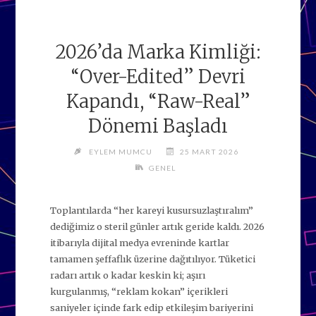
2026’da Marka Kimliği:
“Over-Edited” Devri
Kapandı, “Raw-Real”
Dönemi Başladı
EYLEM MUMCU
25 MART 2026
GENEL
Toplantılarda “her kareyi kusursuzlaştıralım”
dediğimiz o steril günler artık geride kaldı. 2026
itibarıyla dijital medya evreninde kartlar
tamamen şeffaflık üzerine dağıtılıyor. Tüketici
radarı artık o kadar keskin ki; aşırı
kurgulanmış, “reklam kokan” içerikleri
saniyeler içinde fark edip etkileşim bariyerini