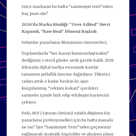
Sizce markanız bu hafta “samimiyet testi”nden
kaç puan alır?
2026’da Marka Kimliği: “Over-Edited” Devri
Kapandı, “Raw-Real” Dönemi Başladı
Selamlar pazarlama dünyasının vizyonerleri,
Toplantılarda “her kareyi kusursuzlaştıralım”
dediğimiz o steril günler artık geride kaldı. 2026
itibarıyla dijital medya evreninde kartlar
tamamen şeffaflık üzerine dağıtılıyor. Tüketici
radarı artık o kadar keskin ki; aşırı
kurgulanmış, “reklam kokan” içerikleri
saniyeler içinde fark edip etkileşim bariyerini
çekiyor.
Peki, ROI (Yatırım Getirisi) odaklı düşünen biz
pazarlama profesyonelleri için bu hafta masada
ne var? İşte “Samimiyet Testi”nden geçmenizi
sağlayacak stratejik öngörüler ve aksiyon planı: