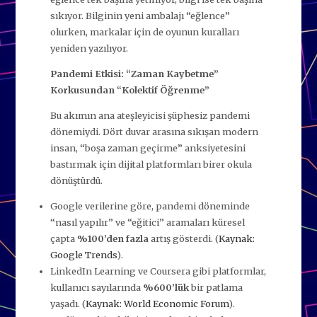
sıkıyor. Bilginin yeni ambalajı “eğlence”
olurken, markalar için de oyunun kuralları
yeniden yazılıyor.
Pandemi Etkisi: “Zaman Kaybetme”
Korkusundan “Kolektif Öğrenme”
Bu akımın ana ateşleyicisi şüphesiz pandemi
dönemiydi. Dört duvar arasına sıkışan modern
insan, “boşa zaman geçirme” anksiyetesini
bastırmak için dijital platformları birer okula
dönüştürdü.
Google verilerine göre, pandemi döneminde
“nasıl yapılır” ve “eğitici” aramaları küresel
çapta
%100’den fazla
artış gösterdi. (
Kaynak:
Google Trends
).
LinkedIn Learning ve Coursera gibi platformlar,
kullanıcı sayılarında
%600’lük
bir patlama
yaşadı. (
Kaynak: World Economic Forum
).