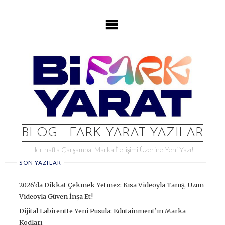
Skip
to
content
BLOG - FARK YARAT YAZILAR
Her hafta Çarşamba, Marka İletişimi Üzerine Yeni Yazı!
SON YAZILAR
2026’da Dikkat Çekmek Yetmez: Kısa Videoyla Tanış, Uzun
Videoyla Güven İnşa Et!
Dijital Labirentte Yeni Pusula: Edutainment’ın Marka
Kodları