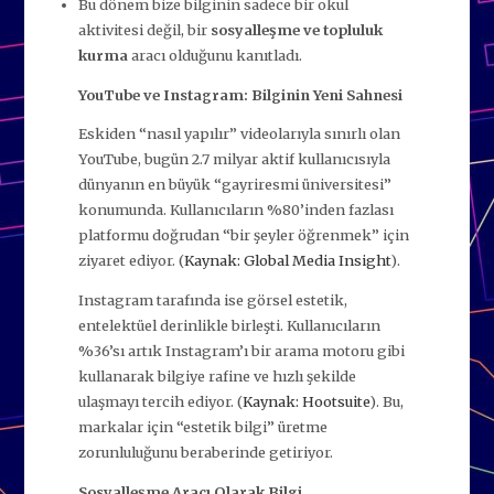
Bu dönem bize bilginin sadece bir okul
aktivitesi değil, bir
sosyalleşme ve topluluk
kurma
aracı olduğunu kanıtladı.
YouTube ve Instagram: Bilginin Yeni Sahnesi
Eskiden “nasıl yapılır” videolarıyla sınırlı olan
YouTube, bugün 2.7 milyar aktif kullanıcısıyla
dünyanın en büyük “gayriresmi üniversitesi”
konumunda. Kullanıcıların %80’inden fazlası
platformu doğrudan “bir şeyler öğrenmek” için
ziyaret ediyor. (
Kaynak: Global Media Insight
).
Instagram tarafında ise görsel estetik,
entelektüel derinlikle birleşti. Kullanıcıların
%36’sı artık Instagram’ı bir arama motoru gibi
kullanarak bilgiye rafine ve hızlı şekilde
ulaşmayı tercih ediyor. (
Kaynak: Hootsuite
). Bu,
markalar için “estetik bilgi” üretme
zorunluluğunu beraberinde getiriyor.
Sosyalleşme Aracı Olarak Bilgi