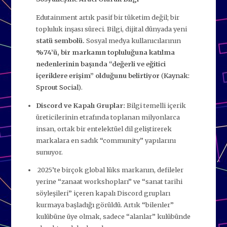
Edutainment artık pasif bir tüketim değil; bir
topluluk inşası süreci. Bilgi, dijital dünyada yeni
statü sembolü.
Sosyal medya kullanıcılarının
%74’ü, bir markanın topluluğuna katılma
nedenlerinin başında “değerli ve eğitici
içeriklere erişim” olduğunu belirtiyor
(
Kaynak:
Sprout Social
).
Discord ve Kapalı Gruplar:
Bilgi temelli içerik
üreticilerinin etrafında toplanan milyonlarca
insan, ortak bir entelektüel dil geliştirerek
markalara en sadık “community” yapılarını
sunuyor.
2025’te birçok global lüks markanın, defileler
yerine “zanaat workshopları” ve “sanat tarihi
söyleşileri” içeren kapalı Discord grupları
kurmaya başladığı görüldü. Artık “bilenler”
kulübüne üye olmak, sadece “alanlar” kulübünde