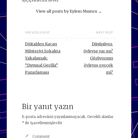
View all posts by Eylem Mumcu
→
PREVIOUS POST
NEXT POST
Dijitalden Kaçan
Düşünüyor,
Müşteriyi Sokakta
öyleyse var mı?
Yakalamak:
Görüyorsun
“Duyusal Gerilla”
öyleyse gerçek
Pazarlaması
mi?
Bir yanıt yazın
E-posta adresiniz yayınlanmayacak.
Gerekli alanlar
*
ile işaretlenmişlerdir