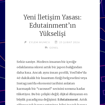
Yeni İletişim Yasası:
Edutainment’ın
Yükselişi
EYLEM MUMCU
25 ŞUBAT 2026
GENEL
Sekiz saniye. Modern insanın bir içeriğe
odaklanma süresi artık bir japon balığından
daha kısa. Ancak aynı insan profili, YouTube’da
40 dakikalık bir kuantum fiziği belgeselini veya
Instagram’da ekonomi tarihini anlatan
karmaşık bir “carousel” serisini sonuna kadar
tüketiyor. Bu bir çelişki değil; dijital dünyanın en
büyük paradigma değişimi:
Edutainment.
Artık
eğlence tek başına yetmiyor, bilgi ise tek başına