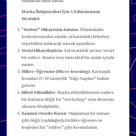
olmaktan daha havalı.
Marka İletişimcileri İçin 5 Edutainment
Stratejisi
“Neden?” Hikayesini Anlatın:
Ürününüzün
fonksiyonundan ziyade, arkasındaki felsefeyi
veya bilimi anlatarak merak uyandırın.
Veriyi Hikayeleştirin:
Saf istatistik yerine, veriyi
bir mikro-drama veya interaktif bir anlatı içinde
sunun.
Mikro-Öğrenme (Micro-learning):
Karmaşık
konuları 15-30 saniyelik “bilgi hapları” haline
getirin.
Hibrit Etkinlikler:
Marka etkinliklerinizi sadece
bir kutlama değil, bir “workshop” veya deneyim
alanına dönüştürün.
Samimi Otorite Kurun:
Ulaşılamaz bir uzman
gibi değil, topluluğuyla birlikte öğrenen ve
keşfeden bir “rehber” gibi konumlanın.