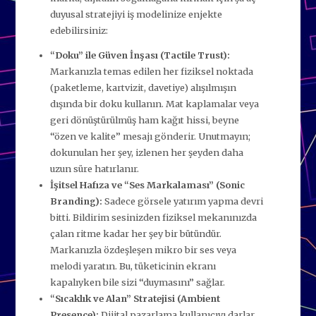
duyusal stratejiyi iş modelinize enjekte
edebilirsiniz:
“Doku” ile Güven İnşası (Tactile Trust):
Markanızla temas edilen her fiziksel noktada
(paketleme, kartvizit, davetiye) alışılmışın
dışında bir doku kullanın. Mat kaplamalar veya
geri dönüştürülmüş ham kağıt hissi, beyne
“özen ve kalite” mesajı gönderir. Unutmayın;
dokunulan her şey, izlenen her şeyden daha
uzun süre hatırlanır.
İşitsel Hafıza ve “Ses Markalaması” (Sonic
Branding):
Sadece görsele yatırım yapma devri
bitti. Bildirim sesinizden fiziksel mekanınızda
çalan ritme kadar her şey bir bütündür.
Markanızla özdeşleşen mikro bir ses veya
melodi yaratın. Bu, tüketicinin ekranı
kapalıyken bile sizi “duymasını” sağlar.
“Sıcaklık ve Alan” Stratejisi (Ambient
Presence):
Dijital pazarlama kullanıcıyı darlar,