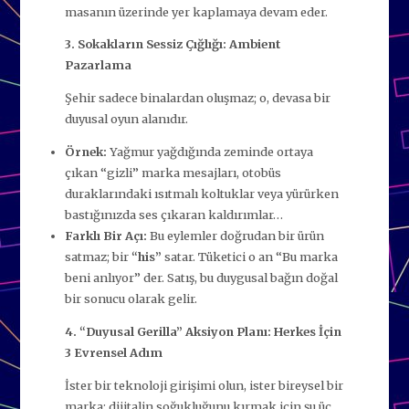
masanın üzerinde yer kaplamaya devam eder.
3. Sokakların Sessiz Çığlığı: Ambient
Pazarlama
Şehir sadece binalardan oluşmaz; o, devasa bir
duyusal oyun alanıdır.
Örnek:
Yağmur yağdığında zeminde ortaya
çıkan “gizli” marka mesajları, otobüs
duraklarındaki ısıtmalı koltuklar veya yürürken
bastığınızda ses çıkaran kaldırımlar…
Farklı Bir Açı:
Bu eylemler doğrudan bir ürün
satmaz; bir
“his”
satar. Tüketici o an “Bu marka
beni anlıyor” der. Satış, bu duygusal bağın doğal
bir sonucu olarak gelir.
4. “Duyusal Gerilla” Aksiyon Planı: Herkes İçin
3 Evrensel Adım
İster bir teknoloji girişimi olun, ister bireysel bir
marka; dijitalin soğukluğunu kırmak için şu üç