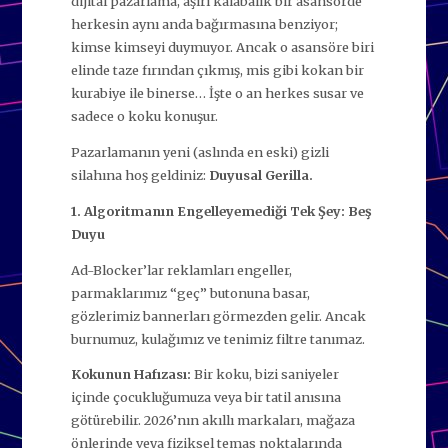
dijital pazarlama, aşırı kalabalık bir asansörde
herkesin aynı anda bağırmasına benziyor;
kimse kimseyi duymuyor. Ancak o asansöre biri
elinde taze fırından çıkmış, mis gibi kokan bir
kurabiye ile binerse… İşte o an herkes susar ve
sadece o koku konuşur.
Pazarlamanın yeni (aslında en eski) gizli
silahına hoş geldiniz:
Duyusal Gerilla.
1. Algoritmanın Engelleyemediği Tek Şey: Beş
Duyu
Ad-Blocker’lar reklamları engeller,
parmaklarımız “geç” butonuna basar,
gözlerimiz bannerları görmezden gelir. Ancak
burnumuz, kulağımız ve tenimiz filtre tanımaz.
Kokunun Hafızası:
Bir koku, bizi saniyeler
içinde çocukluğumuza veya bir tatil anısına
götürebilir. 2026’nın akıllı markaları, mağaza
önlerinde veya fiziksel temas noktalarında