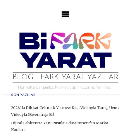
Skip
to
content
BLOG - FARK YARAT YAZILAR
Her hafta Çarşamba, Marka İletişimi Üzerine Yeni Yazı!
SON YAZILAR
2026’da Dikkat Çekmek Yetmez: Kısa Videoyla Tanış, Uzun
Videoyla Güven İnşa Et!
Dijital Labirentte Yeni Pusula: Edutainment’ın Marka
Kodları