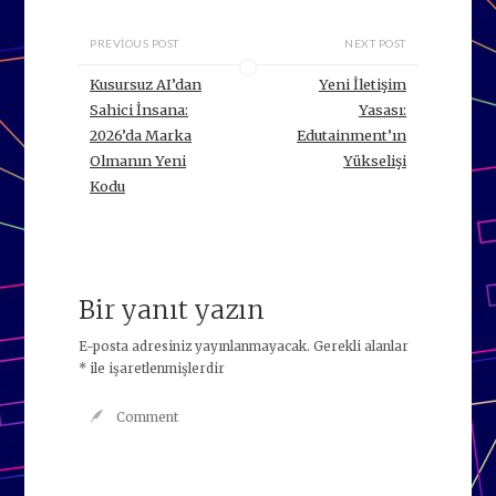
PREVIOUS POST
NEXT POST
Kusursuz AI’dan
Yeni İletişim
Sahici İnsana:
Yasası:
2026’da Marka
Edutainment’ın
Olmanın Yeni
Yükselişi
Kodu
Bir yanıt yazın
E-posta adresiniz yayınlanmayacak.
Gerekli alanlar
*
ile işaretlenmişlerdir