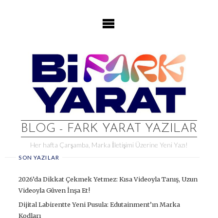
Skip
to
content
BLOG - FARK YARAT YAZILAR
Her hafta Çarşamba, Marka İletişimi Üzerine Yeni Yazı!
SON YAZILAR
2026’da Dikkat Çekmek Yetmez: Kısa Videoyla Tanış, Uzun
Videoyla Güven İnşa Et!
Dijital Labirentte Yeni Pusula: Edutainment’ın Marka
Kodları