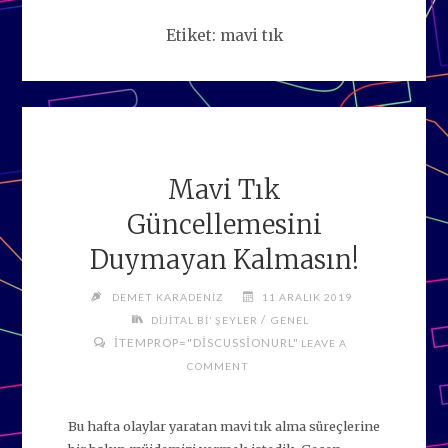
Etiket:
mavi tık
Mavi Tık
Güncellemesini
Duymayan Kalmasın!
DEMET KARADENIZ
11 ARALIK 2019
/
DIJITAL BI’ ŞEYLER
GENEL
ITEMPROP="DISCUSSIONURL"
LEAVE A
COMMENT
Bu hafta olaylar yaratan mavi tık alma süreçlerine