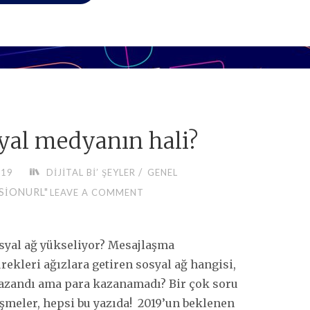
TOPLULUĞUNUZU
OLUŞTURURKEN
YAPILAN
3
TEMEL
YANLIŞ"
syal medyanın hali?
/
019
DIJITAL BI’ ŞEYLER
GENEL
SIONURL"
LEAVE A COMMENT
syal ağ yükseliyor? Mesajlaşma
ekleri ağızlara getiren sosyal ağ hangisi,
 kazandı ama para kazanamadı? Bir çok soru
şmeler, hepsi bu yazıda! 2019’un beklenen