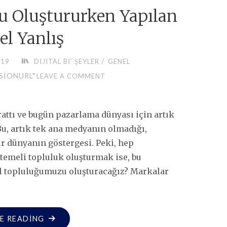
KONU!"
zu Oluştururken Yapılan
el Yanlış
/
019
DIJITAL BI’ ŞEYLER
GENEL
SIONURL"
LEAVE A COMMENT
rattı ve bugün pazarlama dünyası için artık
Bu, artık tek ana medyanın olmadığı,
r dünyanın göstergesi. Peki, hep
 temeli topluluk oluşturmak ise, bu
tal topluluğumuzu oluşturacağız? Markalar
"DIJITAL
E READING