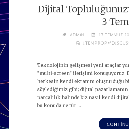
Dijital Topluluğunu
3 Tem
ADMIN
17 TEMMUZ 2
ITEMPROP="DISCUS
Teknolojinin gelişmesi yeni araçlar ya
“multi-screen” iletişimi konuşuyoruz. 
herkesin kendi ekranını oluşturduğu bi
söylediğimiz gibi; dijital pazarlamanın
parçalılık halinde biz nasıl kendi diji
bu konuda ne tür …
CONTINU