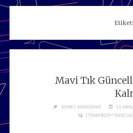
Etiket
Mavi Tık Güncel
Kal
DEMET KARADENIZ
11 ARAL
ITEMPROP="DISCUS