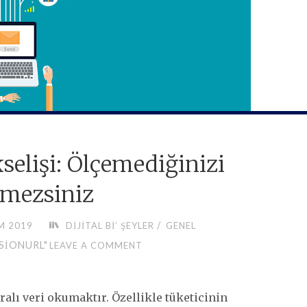
selişi: Ölçemediğinizi
mezsiniz
/
M 2019
DIJITAL BI’ ŞEYLER
GENEL
SIONURL"
LEAVE A COMMENT
alı veri okumaktır. Özellikle tüketicinin