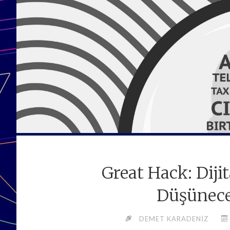
Great Hack: Diji
Düşünece
DEMET KARADENIZ