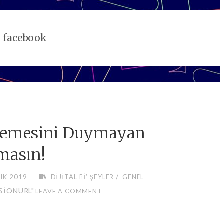
:
facebook
lemesini Duymayan
masın!
/
IK 2019
DIJITAL BI’ ŞEYLER
GENEL
SIONURL"
LEAVE A COMMENT