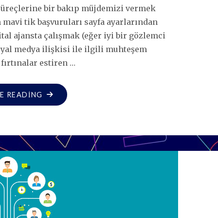
 süreçlerine bir bakıp müjdemizi vermek
 mavi tik başvuruları sayfa ayarlarından
al ajansta çalışmak (eğer iyi bir gözlemci
al medya ilişkisi ile ilgili muhteşem
 fırtınalar estiren …
"MAVI
E READING
TIK
GÜNCELLEMESINI
DUYMAYAN
KALMASIN!"