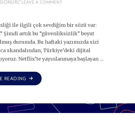
SIONURL"
LEAVE A COMMENT
iği ile ilgili çok sevdiğim bir sözü var:
.” Şimdi artık bu “güvenliksizlik” boyut
 olmuş durumda. Bu haftaki yazımızda sizi
a skandalından, Türkiye’deki dijital
kıyoruz. Netflix’te yayınlanmaya başlayan …
"GREAT
E READING
HACK:
DIJITAL
REKLAMCILAR
İÇIN
DÜŞÜNECEK
BIR