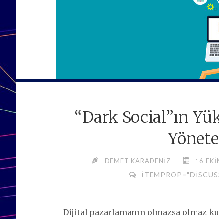
“Dark Social”ın Yük
Yönete
DEMET KARADENIZ
16 EKI
ITEMPROP="DISCUS
Dijital pazarlamanın olmazsa olmaz kur