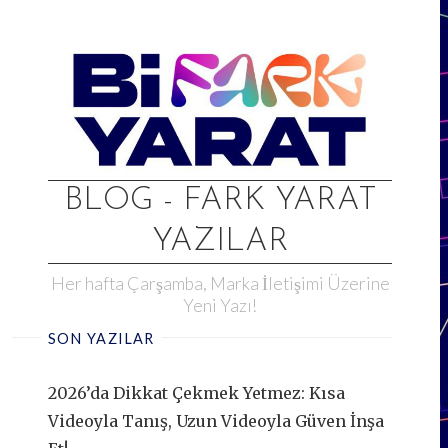
Skip
to
content
BLOG - FARK YARAT
YAZILAR
Her hafta Çarşamba, Marka İletişimi Üzerine
Yeni Yazı!
SON YAZILAR
2026’da Dikkat Çekmek Yetmez: Kısa
Videoyla Tanış, Uzun Videoyla Güven İnşa