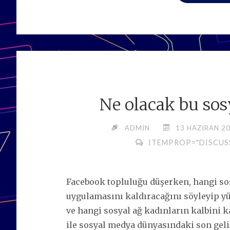
Ne olacak bu so
ADMIN
13 HAZIRAN 2
ITEMPROP="DISCUS
Facebook topluluğu düşerken, hangi so
uygulamasını kaldıracağını söyleyip yür
ve hangi sosyal ağ kadınların kalbini
ile sosyal medya dünyasındaki son geli