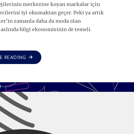
ejilerinin merkezine koyan markalar için
rilerini iyi okumaktan geçer. Peki ya artık
ker’in zamanla daha da moda olan
aslında bilgi ekonomisinin de temeli.
"“DARK
E READING
SOCIAL”IN
YÜKSELIŞI:
ÖLÇEMEDIĞINIZI
YÖNETEMEZSINIZ"