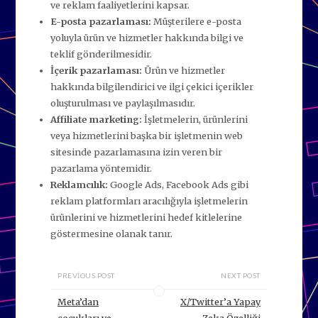
ve reklam faaliyetlerini kapsar.
E-posta pazarlaması:
Müşterilere e-posta
yoluyla ürün ve hizmetler hakkında bilgi ve
teklif gönderilmesidir.
İçerik pazarlaması:
Ürün ve hizmetler
hakkında bilgilendirici ve ilgi çekici içerikler
oluşturulması ve paylaşılmasıdır.
Affiliate marketing:
İşletmelerin, ürünlerini
veya hizmetlerini başka bir işletmenin web
sitesinde pazarlamasına izin veren bir
pazarlama yöntemidir.
Reklamcılık:
Google Ads, Facebook Ads gibi
reklam platformları aracılığıyla işletmelerin
ürünlerini ve hizmetlerini hedef kitlelerine
göstermesine olanak tanır.
PREVIOUS POST
NEXT POST
Meta’dan
X/Twitter’a Yapay
çocukları ve
Zeka Özelliği