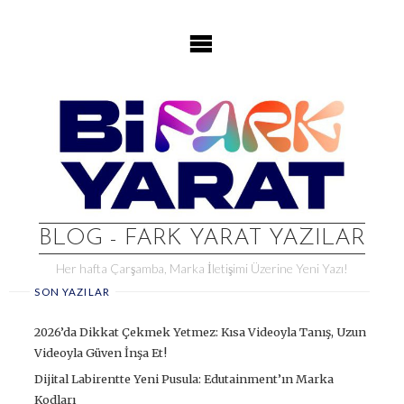
Skip
to
content
BLOG - FARK YARAT YAZILAR
Her hafta Çarşamba, Marka İletişimi Üzerine Yeni Yazı!
SON YAZILAR
2026’da Dikkat Çekmek Yetmez: Kısa Videoyla Tanış, Uzun
Videoyla Güven İnşa Et!
Dijital Labirentte Yeni Pusula: Edutainment’ın Marka
Kodları