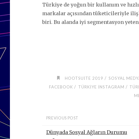
Türkiye de yoğun bir kullanım ve hızlı
markalar açısından tüketicileriyle ili
biri. Bu alanda iyi segmentasyon yete
/
HOOTSUITE 2019
SOSYAL MEDY
/
/
FACEBOOK
TÜRKIYE INSTAGRAM
TÜR
M
PREVIOUS POST
Dünyada Sosyal Ağların Durumu