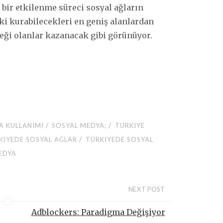
 bir etkilenme süreci sosyal ağların
şki kurabilecekleri en geniş alanlardan
neği olanlar kazanacak gibi görünüyor.
/
/
A KULLANIMI
SOSYAL MEDYA;
TÜRKIYE
/
KIYEDE SOSYAL AĞLAR
TÜRKIYEDE SOSYAL
EDYA
NEXT POST
Adblockers: Paradigma Değişiyor