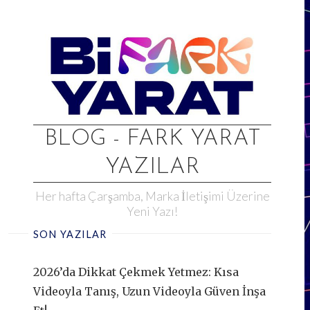
Skip
to
content
BLOG - FARK YARAT
YAZILAR
Her hafta Çarşamba, Marka İletişimi Üzerine
Yeni Yazı!
SON YAZILAR
2026’da Dikkat Çekmek Yetmez: Kısa
Videoyla Tanış, Uzun Videoyla Güven İnşa