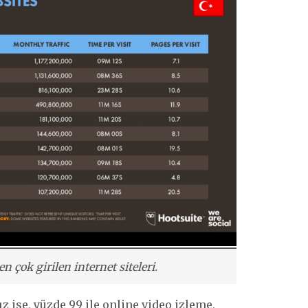
 çok girilen internet siteleri.
z ise, yüzde 99 ile online video izleme,