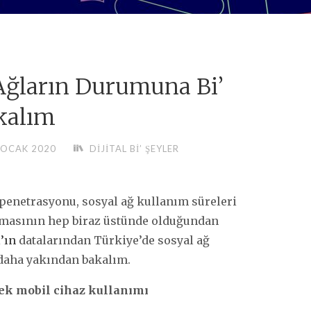
 Ağların Durumuna Bi’
kalım
 OCAK 2020
DIJITAL BI’ ŞEYLER
penetrasyonu, sosyal ağ kullanım süreleri
lamasının hep biraz üstünde olduğundan
’ın
datalarından Türkiye’de sosyal ağ
daha yakından bakalım.
ek mobil cihaz kullanımı