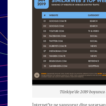
Türkiye’de 2019 boyunca en
İnternet’te ne yapıyoruz diye sorarsanı