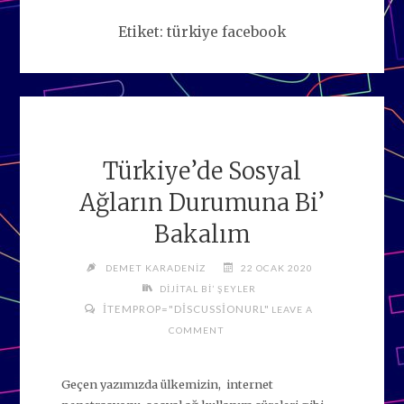
Etiket:
türkiye facebook
Türkiye’de Sosyal
Ağların Durumuna Bi’
Bakalım
DEMET KARADENIZ
22 OCAK 2020
DIJITAL BI’ ŞEYLER
ITEMPROP="DISCUSSIONURL"
LEAVE A
COMMENT
Geçen yazımızda ülkemizin, internet