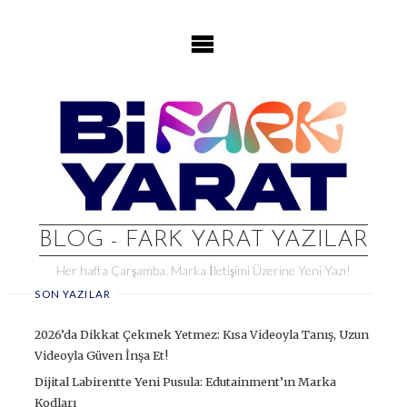
Skip
to
content
BLOG - FARK YARAT YAZILAR
Her hafta Çarşamba, Marka İletişimi Üzerine Yeni Yazı!
SON YAZILAR
2026’da Dikkat Çekmek Yetmez: Kısa Videoyla Tanış, Uzun
Videoyla Güven İnşa Et!
Dijital Labirentte Yeni Pusula: Edutainment’ın Marka
Kodları