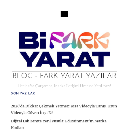
Skip
to
content
BLOG - FARK YARAT YAZILAR
Her hafta Çarşamba, Marka İletişimi Üzerine Yeni Yazı!
SON YAZILAR
2026’da Dikkat Çekmek Yetmez: Kısa Videoyla Tanış, Uzun
Videoyla Güven İnşa Et!
Dijital Labirentte Yeni Pusula: Edutainment’ın Marka
Kodları