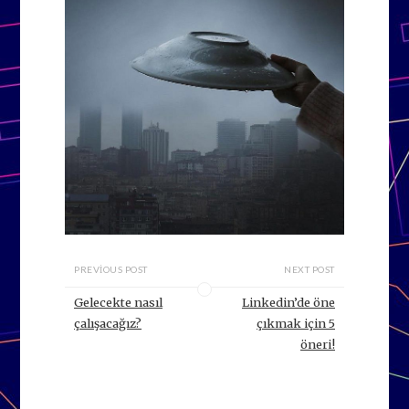
PREVIOUS POST
NEXT POST
Gelecekte nasıl
Linkedin’de öne
çalışacağız?
çıkmak için 5
öneri!