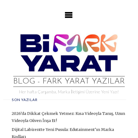
Skip
to
content
BLOG - FARK YARAT YAZILAR
Her hafta Çarşamba, Marka İletişimi Üzerine Yeni Yazı!
SON YAZILAR
2026’da Dikkat Çekmek Yetmez: Kısa Videoyla Tanış, Uzun
Videoyla Güven İnşa Et!
Dijital Labirentte Yeni Pusula: Edutainment’ın Marka
Kodları