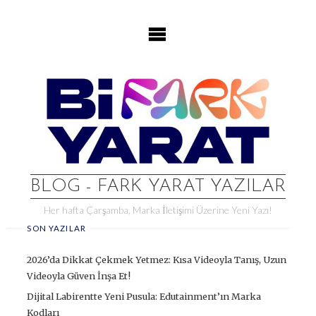
Skip
to
content
BLOG - FARK YARAT YAZILAR
Her hafta Çarşamba, Marka İletişimi Üzerine Yeni Yazı!
SON YAZILAR
2026’da Dikkat Çekmek Yetmez: Kısa Videoyla Tanış, Uzun
Videoyla Güven İnşa Et!
Dijital Labirentte Yeni Pusula: Edutainment’ın Marka
Kodları