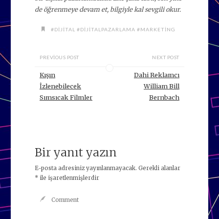
de öğrenmeye devam et, bilgiyle kal sevgili okur.
#DIJITAL #DIJITALPAZARLAMA #MARKETING
PREVIOUS POST
NEXT POST
Kışın
Dahi Reklamcı
İzlenebilecek
William Bill
Sımsıcak Filmler
Bernbach
Bir yanıt yazın
E-posta adresiniz yayınlanmayacak.
Gerekli alanlar
*
ile işaretlenmişlerdir