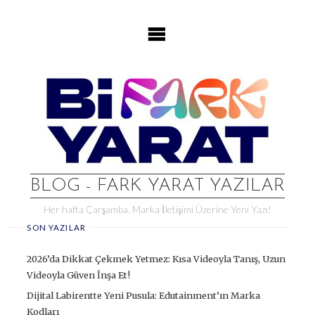
Skip
to
content
BLOG - FARK YARAT YAZILAR
Her hafta Çarşamba, Marka İletişimi Üzerine Yeni Yazı!
SON YAZILAR
2026’da Dikkat Çekmek Yetmez: Kısa Videoyla Tanış, Uzun
Videoyla Güven İnşa Et!
Dijital Labirentte Yeni Pusula: Edutainment’ın Marka
Kodları