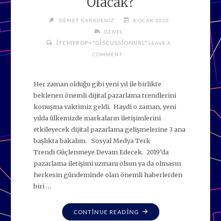
Olacak?
DEMET KARADENIZ
8 OCAK 2020
GENEL
ITEMPROP="DISCUSSIONURL"
LEAVE A
COMMENT
Her zaman olduğu gibi yeni yıl ile birlikte
beklenen önemli dijital pazarlama trendlerini
konuşma vaktimiz geldi. Haydi o zaman, yeni
yılda ülkemizde markaların iletişimlerini
etkileyecek dijital pazarlama gelişmelerine 3 ana
başlıkta bakalım. Sosyal Medya Terk
Trendi Güçlenmeye Devam Edecek. 2019’da
pazarlama iletişimi uzmanı olsun ya da olmasın
herkesin gündeminde olan önemli haberlerden
biri …
"2020’DE
CONTINUE READING