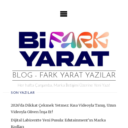
Skip
to
content
BLOG - FARK YARAT YAZILAR
Her hafta Çarşamba, Marka İletişimi Üzerine Yeni Yazı!
SON YAZILAR
2026’da Dikkat Çekmek Yetmez: Kısa Videoyla Tanış, Uzun
Videoyla Güven İnşa Et!
Dijital Labirentte Yeni Pusula: Edutainment’ın Marka
Kodları