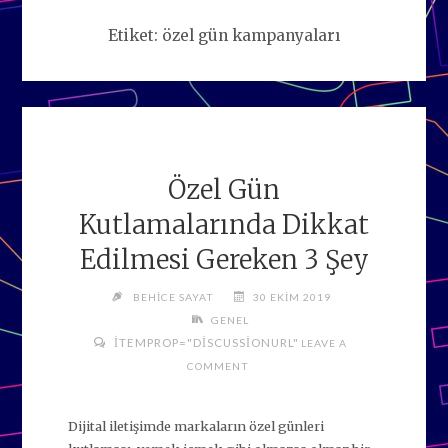
Etiket:
özel gün kampanyaları
Özel Gün
Kutlamalarında Dikkat
Edilmesi Gereken 3 Şey
BEHICE SAYAT
30 EKIM 2019
GENEL
ITEMPROP="DISCUSSIONURL"
LEAVE A
COMMENT
Dijital iletişimde markaların özel günleri