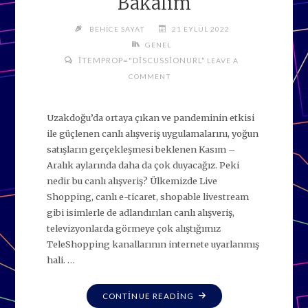
Bakalım
BEHICE SAYAT
21 EYLÜL 2022
GENEL
ITEMPROP="DISCUSSIONURL"
LEAVE A
COMMENT
Uzakdoğu’da ortaya çıkan ve pandeminin etkisi
ile güçlenen canlı alışveriş uygulamalarını, yoğun
satışların gerçekleşmesi beklenen Kasım –
Aralık aylarında daha da çok duyacağız. Peki
nedir bu canlı alışveriş? Ülkemizde Live
Shopping, canlı e-ticaret, shopable livestream
gibi isimlerle de adlandırılan canlı alışveriş,
televizyonlarda görmeye çok alıştığımız
TeleShopping kanallarının internete uyarlanmış
hali. …
"BLACKFRIDAY
CONTINUE READING