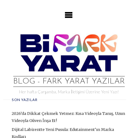
Skip
to
content
BLOG - FARK YARAT YAZILAR
Her hafta Çarşamba, Marka İletişimi Üzerine Yeni Yazı!
SON YAZILAR
2026’da Dikkat Çekmek Yetmez: Kısa Videoyla Tanış, Uzun
Videoyla Güven İnşa Et!
Dijital Labirentte Yeni Pusula: Edutainment’ın Marka
Kodları