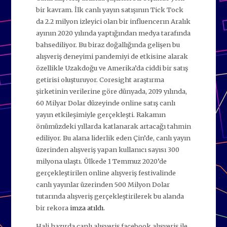
bir kavram. İlk canlı yayın satışının Tick Tock
da 2.2 milyon izleyici olan bir influencerın Aralık
ayının 2020 yılında yaptığından medya tarafında
bahsediliyor. Bu biraz doğallığında gelişen bu
alışveriş deneyimi pandemiyi de etkisine alarak
özellikle Uzakdoğu ve Amerika’da ciddi bir satış
getirisi oluşturuyor. Coresight araştırma
şirketinin verilerine göre dünyada, 2019 yılında,
60 Milyar Dolar düzeyinde online satış canlı
yayın etkileşimiyle gerçekleşti. Rakamın
önümüzdeki yıllarda katlanarak artacağı tahmin
ediliyor. Bu alana liderlik eden Çin’de, canlı yayın
üzerinden alışveriş yapan kullanıcı sayısı 300
milyona ulaştı. Ülkede 1 Temmuz 2020’de
gerçekleştirilen online alışveriş festivalinde
canlı yayınlar üzerinden 500 Milyon Dolar
tutarında alışveriş gerçekleştirilerek bu alanda
bir rekora
imza atıldı.
Hali hazırda canlı alışveriş facebook alışveriş ile