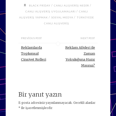
/
/
BLACK FRIDAY
CANLI ALIŞVERIŞ NEDIR
/
CANLI ALIŞVERIŞ UYGULAMALARI
CANLI
/
/
ALIŞVERIŞ YAPMAK
SOSYAL MEDYA
TÜRKIYEDE
CANLI ALIŞVERIŞ
PREVIOUS POST
NEXT POST
Reklamlarda
Reklam Afişleri ile
Toplumsal
Zaman
Cinsiyet Rolleri
Yolculuğuna Hazır
Mısınız?
Bir yanıt yazın
E-posta adresiniz yayınlanmayacak.
Gerekli alanlar
*
ile işaretlenmişlerdir