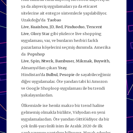
ya da alışveriş uygulamaları ya da eticaret
sitelerine ait entegre sistemlerle yapılabiliyor.
Uzakdoğu’da
Taobao
Live
,
Kuaishou
,
JD
,
Red
,
Pinduoduo
,
Tencent
Live
,
Glory Star
gibi yüzlerce live shopping
uygulaması, var, ve bunların herbiri farklı
pazarlama köşelerini seçmiş durumda. Amerika
da
Popshop
Live
,
Spin
,
Ntwrk
,
Bambuser
,
Mikmak
,
Buywith
,
Almanya’dan çıkan
Yeay
,
Hindistan’da
Bulbul
,
Pesopie
de sayabileceğimiz
diğer uygulamalar. Öte yandan tabi ki Amozon
ve Google Shoploop uygulaması ile bu trendi
yakalayanlardan.
Ülkemizde ise henüz makro bir trend haline
gelmemiş olmakla birlikte, Vidyodan en yeni
uygulamalardan. Öte yandan GittiGidiyor da bir
çok ünlü-yarı ünlü isim ile Aralık 2020 de ilk
canlı yayınını yaptığını biliyoruz. Merak edenler