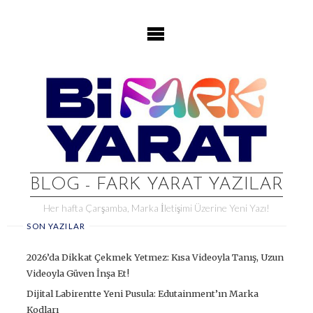
Skip
to
content
BLOG - FARK YARAT YAZILAR
Her hafta Çarşamba, Marka İletişimi Üzerine Yeni Yazı!
SON YAZILAR
2026’da Dikkat Çekmek Yetmez: Kısa Videoyla Tanış, Uzun
Videoyla Güven İnşa Et!
Dijital Labirentte Yeni Pusula: Edutainment’ın Marka
Kodları