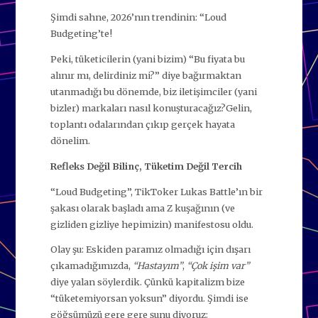
Şimdi sahne, 2026’nın trendinin: “Loud
Budgeting’te!
Peki, tüketicilerin (yani bizim) “Bu fiyata bu
alınır mı, delirdiniz mi?” diye bağırmaktan
utanmadığı bu dönemde, biz iletişimciler (yani
bizler) markaları nasıl konuşturacağız?Gelin,
toplantı odalarından çıkıp gerçek hayata
dönelim.
Refleks Değil Bilinç, Tüketim Değil Tercih
“Loud Budgeting”, TikToker Lukas Battle’ın bir
şakası olarak başladı ama Z kuşağının (ve
gizliden gizliye hepimizin) manifestosu oldu.
Olay şu: Eskiden paramız olmadığı için dışarı
çıkamadığımızda,
“Hastayım”
,
“Çok işim var”
diye yalan söylerdik. Çünkü kapitalizm bize
“tüketemiyorsan yoksun” diyordu. Şimdi ise
göğsümüzü gere gere şunu diyoruz: