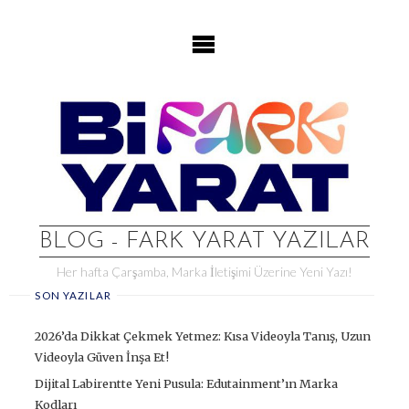
Skip
to
content
BLOG - FARK YARAT YAZILAR
Her hafta Çarşamba, Marka İletişimi Üzerine Yeni Yazı!
SON YAZILAR
2026’da Dikkat Çekmek Yetmez: Kısa Videoyla Tanış, Uzun
Videoyla Güven İnşa Et!
Dijital Labirentte Yeni Pusula: Edutainment’ın Marka
Kodları