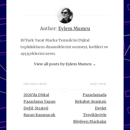
Author:
Eylem Mumcu
Bi'Fark Yarat Marka Temsilcisi Dijital
toplulukların dinamiklerini sezmeyi, kedileri ve
ayçiçeklerini sever.
View all posts by Eylem Mumcu
→
PREVIOUS POST
NEXT POST
2026’da Dijital
Pazarlamada
Pazarlama Yapan
Rekabet Avantajı:
Değil, Strateji
Devlet
Kuran Kazanacak
Teşvikleriyle
Büyüyen Markalar