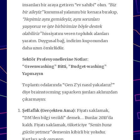
insanları bir araya getiren “ev sahibi” olun.
“Biz
bir aileyiz”
kurumsal yalanını bir kenara bırakıp,
“Hepimiz aynı gemideyiz, aynı sorunları
yaşıyoruz ve işte birbirimize böyle destek
olabiliriz”
hissiyatını veren topluluk alanları
yaratın. Duygusal bağ, indirim kuponundan
daha uzun ömürlüdür.
Sektör Profesyonellerine Notlar:
“Greenwashing” Bitti, “Budget-washing”
Yapmayın
Toplantı odalarında “Gen Z’yi nasıl yakalarız?”
diye brainstorming yaparken şunları aklınızdan
çıkarmayın:
Şeffaflık (Gerçekten Ama):
Fiyatı saklamak,
“DM’den bilgi verildi” demek… Bunlar 2010’da
kaldı. Fiyatı saklamak, tüketiciye
“Senin buna
gücün yetmez”
demenin kibirli bir yoludur.
Kartları açık oynayın.