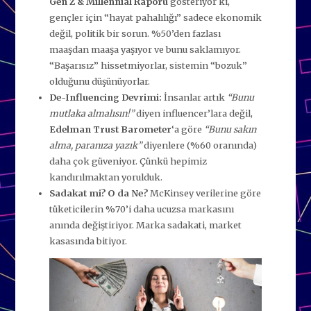
Gen Z & Millennial Raporu
gösteriyor ki,
gençler için “hayat pahalılığı” sadece ekonomik
değil, politik bir sorun. %50’den fazlası
maaşdan maaşa yaşıyor ve bunu saklamıyor.
“Başarısız” hissetmiyorlar, sistemin “bozuk”
olduğunu düşünüyorlar.
De-Influencing Devrimi:
İnsanlar artık
“Bunu
mutlaka almalısın!”
diyen influencer’lara değil,
Edelman Trust Barometer
‘a göre
“Bunu sakın
alma, paranıza yazık”
diyenlere (%60 oranında)
daha çok güveniyor. Çünkü hepimiz
kandırılmaktan yorulduk.
Sadakat mi? O da Ne?
McKinsey verilerine göre
tüketicilerin %70’i daha ucuzsa markasını
anında değiştiriyor. Marka sadakati, market
kasasında bitiyor.