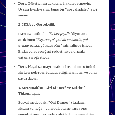
Ders:
Tüketicinin zekasına hakaret etmeyin.
Uygun fiyatlıysanız, bunu bir “sosyal adalet” gibi
sunun.
2. IKEA ve Gerçekçilik
IKEA uzun süredir
“Ev her şeydir”
diyor ama
artık bunu
“Dışarısı çok pahalı ve kaotik, gel
evinde ucuza, güvenle otur”
minvalinde işliyor.
Enflasyon gerçeğini reddetmiyor, onunla
yaşamayı öğretiyor.
Ders:
Hayal satmayı bırakın. İnsanların o ürünü
alırken nelerden feragat ettiğini anlayın ve buna
saygı duyun.
3. McDonald’s: “Girl Dinner” ve Kolektif
Tükenmişlik
Sosyal medyadaki “Girl Dinner” (kızların
akşam yemeği – yani dolapta ne varsa onu
yemek) trendi, aslında kolektif bir yorgunluğun