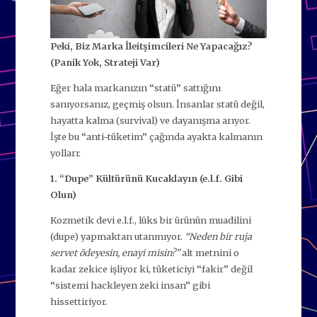
Peki, Biz Marka İleitşimcileri Ne Yapacağız?
(Panik Yok, Strateji Var)
Eğer hala markanızın “statü” sattığını
sanıyorsanız, geçmiş olsun. İnsanlar statü değil,
hayatta kalma (survival) ve dayanışma arıyor.
İşte bu “anti-tüketim” çağında ayakta kalmanın
yolları:
1. “Dupe” Kültürünü Kucaklayın (e.l.f. Gibi
Olun)
Kozmetik devi e.l.f., lüks bir ürünün muadilini
(dupe) yapmaktan utanmıyor.
“Neden bir ruja
servet ödeyesin, enayi misin?”
alt metnini o
kadar zekice işliyor ki, tüketiciyi “fakir” değil
“sistemi hackleyen zeki insan” gibi
hissettiriyor.