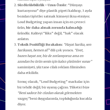
Sürdürülebilirlik = Uzun Ömür:
“Dünyayı
kurtarıyoruz” diye plastik pipeti kaldırıp, 3 ayda
bozulan tişörtler satmak kimseyi ikna etmiyor.
Loud Budgeting yapan insan için en çevreci
ürün,
bir daha almak zorunda kalmadığı
üründür. Kaliteyi “lüks” değil, “hak” olarak
anlatın.
Toksik Pozitifliği Bırakalım:
“Hayat harika, sen
harikasın, hemen al!”
dili çok yorucu.
“Evet,
bazen hayat zor, biz de zorlanıyoruz ama en
azından bu ürün senin için kalıcı çözümler sunar”
samimiyeti, yüz tane cilalı reklam filminden
daha etkilidir.
Sonuç olarak, “Loud Budgeting” markalar için
bir tehdit değil, bir uyanış çağrısı. Tüketici bize
“Beni sadece bir cüzdan olarak görmekten
vazgeç”
beni duygularımla, topluluğunla kucakla
diyor.