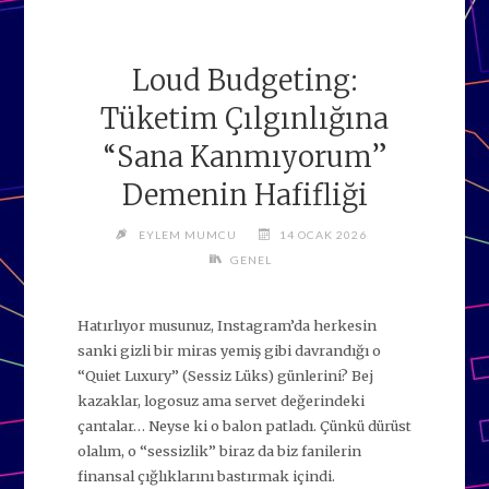
Loud Budgeting:
Tüketim Çılgınlığına
“Sana Kanmıyorum”
Demenin Hafifliği
EYLEM MUMCU
14 OCAK 2026
GENEL
Hatırlıyor musunuz, Instagram’da herkesin
sanki gizli bir miras yemiş gibi davrandığı o
“Quiet Luxury” (Sessiz Lüks) günlerini? Bej
kazaklar, logosuz ama servet değerindeki
çantalar… Neyse ki o balon patladı. Çünkü dürüst
olalım, o “sessizlik” biraz da biz fanilerin
finansal çığlıklarını bastırmak içindi.