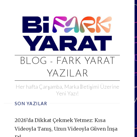
Skip
to
content
BLOG - FARK YARAT
YAZILAR
Her hafta Çarşamba, Marka İletişimi Üzerine
Yeni Yazı!
SON YAZILAR
2026’da Dikkat Çekmek Yetmez: Kısa
Videoyla Tanış, Uzun Videoyla Güven İnşa