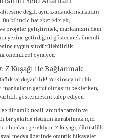
arısının Yeni Anahtarı
alitesine değil, aynı zamanda markanın
 Bu bilinçle hareket ederek,
 ve projeler geliştirmek, markanızın hem
nı yerine getirdiğini göstermek önemli.
sine uygun sürdürülebilirlik
ık önemli rol oynuyor.
k: Z Kuşağı ile Bağlanmak
faflık ve duyarlılık! McKinsey’nin bir
i markaların şeffaf olmasını beklerken,
arlılık göstermesini talep ediyor.
 ve dinamik nesil, anında tatmin ve
ili bir şekilde iletişim kurabilmek için
ir olmaları gerekiyor. Z kuşağı, dürüstlük
 sosyal medya üzerinde otantik hikayeler