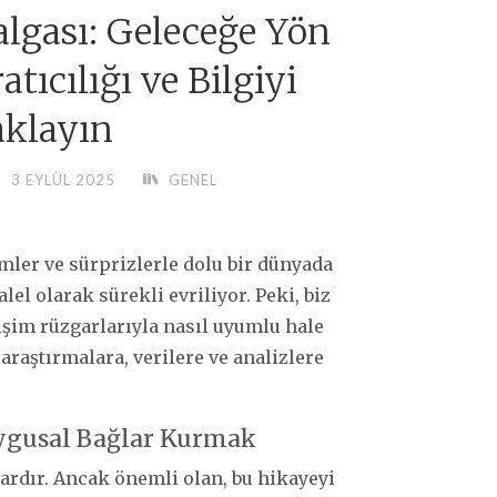
lgası: Geleceğe Yön
tıcılığı ve Bilgiyi
klayın
3 EYLÜL 2025
GENEL
imler ve sürprizlerle dolu bir dünyada
lel olarak sürekli evriliyor. Peki, biz
işim rüzgarlarıyla nasıl uyumlu hale
 araştırmalara, verilere ve analizlere
ygusal Bağlar Kurmak
ardır. Ancak önemli olan, bu hikayeyi