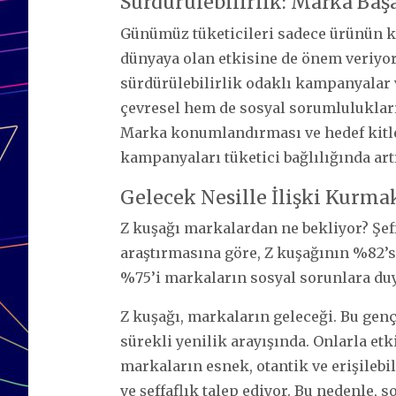
Sürdürülebilirlik: Marka Baş
Günümüz tüketicileri sadece ürünün k
dünyaya olan etkisine de önem veriyor.
sürdürülebilirlik odaklı kampanyalar
çevresel hem de sosyal sorumlulukları
Marka konumlandırması ve hedef kitle
kampanyaları tüketici bağlılığında art
Gelecek Nesille İlişki Kurma
Z kuşağı markalardan ne bekliyor?
Şef
araştırmasına göre, Z kuşağının %82’s
%75’i markaların sosyal sorunlara duy
Z kuşağı, markaların geleceği. Bu genç
sürekli yenilik arayışında. Onlarla etk
markaların esnek, otantik ve erişilebil
ve şeffaflık talep ediyor. Bu nedenle,