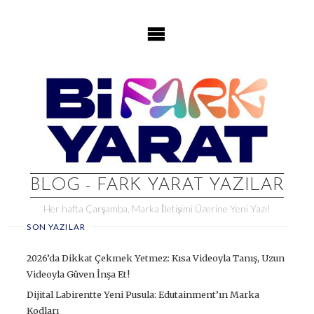
Skip
to
content
BLOG - FARK YARAT YAZILAR
Her hafta Çarşamba, Marka İletişimi Üzerine Yeni Yazı!
SON YAZILAR
2026’da Dikkat Çekmek Yetmez: Kısa Videoyla Tanış, Uzun
Videoyla Güven İnşa Et!
Dijital Labirentte Yeni Pusula: Edutainment’ın Marka
Kodları