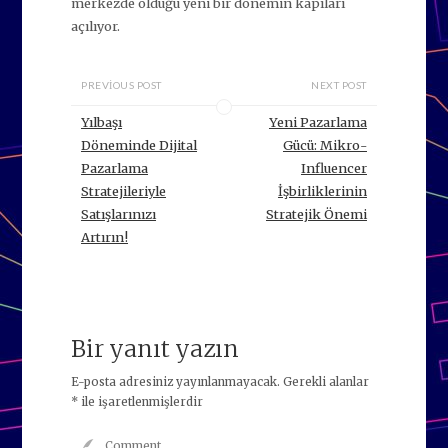
merkezde olduğu yeni bir dönemin kapıları
açılıyor.
PREVIOUS POST
NEXT POST
Yılbaşı
Yeni Pazarlama
Döneminde Dijital
Gücü: Mikro-
Pazarlama
Influencer
Stratejileriyle
İşbirliklerinin
Satışlarınızı
Stratejik Önemi
Artırın!
Bir yanıt yazın
E-posta adresiniz yayınlanmayacak.
Gerekli alanlar
*
ile işaretlenmişlerdir