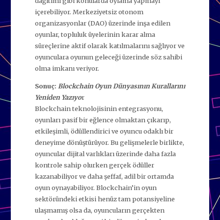
dağıtımı gibi konularda oylama yapmayı
içerebiliyor. Merkeziyetsiz otonom
organizasyonlar (DAO) üzerinde inşa edilen
oyunlar, topluluk üyelerinin karar alma
süreçlerine aktif olarak katılmalarını sağlıyor ve
oyunculara oyunun geleceği üzerinde söz sahibi
olma imkanı veriyor.
Sonuç:
Blockchain Oyun Dünyasının Kurallarını
Yeniden Yazıyo
r
Blockchain teknolojisinin entegrasyonu,
oyunları pasif bir eğlence olmaktan çıkarıp,
etkileşimli, ödüllendirici ve oyuncu odaklı bir
deneyime dönüştürüyor. Bu gelişmelerle birlikte,
oyuncular dijital varlıkları üzerinde daha fazla
kontrole sahip olurken gerçek ödüller
kazanabiliyor ve daha şeffaf, adil bir ortamda
oyun oynayabiliyor. Blockchain’in oyun
sektöründeki etkisi henüz tam potansiyeline
ulaşmamış olsa da, oyuncuların gerçekten