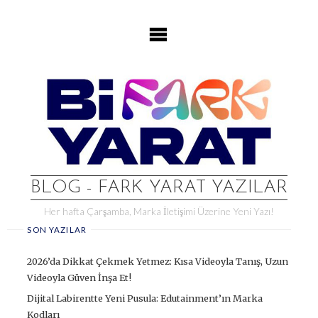
Skip
to
content
BLOG - FARK YARAT YAZILAR
Her hafta Çarşamba, Marka İletişimi Üzerine Yeni Yazı!
SON YAZILAR
2026’da Dikkat Çekmek Yetmez: Kısa Videoyla Tanış, Uzun
Videoyla Güven İnşa Et!
Dijital Labirentte Yeni Pusula: Edutainment’ın Marka
Kodları