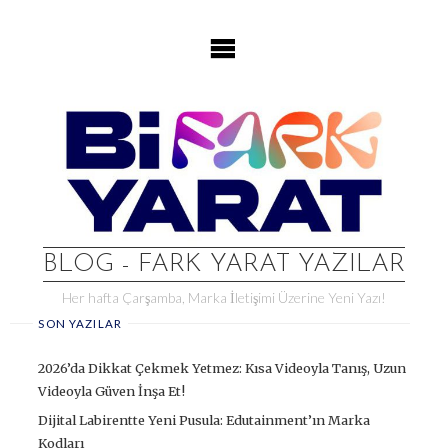
Skip
to
content
BLOG - FARK YARAT YAZILAR
Her hafta Çarşamba, Marka İletişimi Üzerine Yeni Yazı!
SON YAZILAR
2026’da Dikkat Çekmek Yetmez: Kısa Videoyla Tanış, Uzun
Videoyla Güven İnşa Et!
Dijital Labirentte Yeni Pusula: Edutainment’ın Marka
Kodları