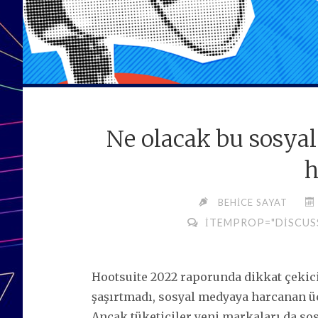
Ne olacak bu sosya
h
BEHICE SAYAT
ITEMPROP="DISCUS
Hootsuite 2022 raporunda dikkat çekici
şaşırtmadı, sosyal medyaya harcanan üc
Ancak tüketiciler yeni markaları da so