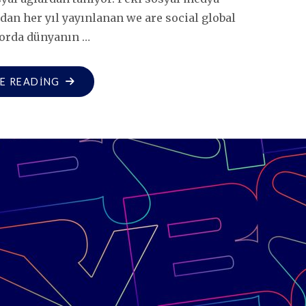
dan her yıl yayınlanan we are social global
porda dünyanın …
"NE
E READING
OLACAK
BU
SOSYAL
MEDYA
REKLAMLARININ
HALI?"