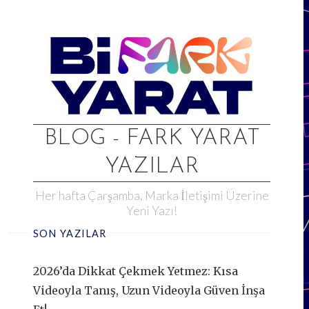
Skip
to
content
BLOG - FARK YARAT
YAZILAR
Her hafta Çarşamba, Marka İletişimi Üzerine
Yeni Yazı!
SON YAZILAR
2026’da Dikkat Çekmek Yetmez: Kısa
Videoyla Tanış, Uzun Videoyla Güven İnşa