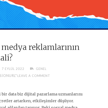
l medya reklamlarının
ali?
7 EYLÜL 2022
GENEL
SIONURL"
LEAVE A COMMENT
 bir data biz dijital pazarlama uzmanlarını
retler artarken, etkileşimler düşüyor.
syal ağlardan tanıyor. Peki sosyal medya