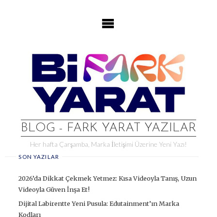
Skip
to
content
BLOG - FARK YARAT YAZILAR
Her hafta Çarşamba, Marka İletişimi Üzerine Yeni Yazı!
SON YAZILAR
2026’da Dikkat Çekmek Yetmez: Kısa Videoyla Tanış, Uzun
Videoyla Güven İnşa Et!
Dijital Labirentte Yeni Pusula: Edutainment’ın Marka
Kodları