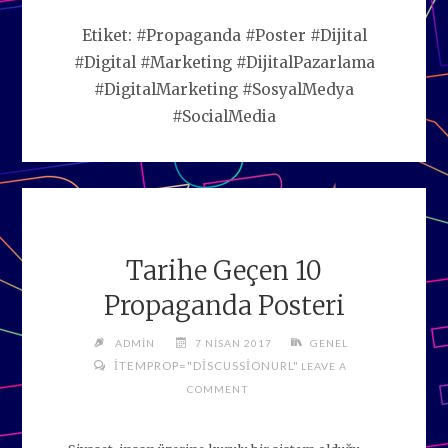
Etiket:
#Propaganda #Poster #Dijital
#Digital #Marketing #DijitalPazarlama
#DigitalMarketing #SosyalMedya
#SocialMedia
Tarihe Geçen 10
Propaganda Posteri
ADMIN
7 NISAN 2017
GENEL
ITEMPROP="DISCUSSIONURL"
LEAVE A
COMMENT