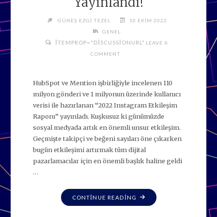
Yayınlandı!
GÜNEŞ EZGI TEZEL
10 EKIM 2022
GENEL
ITEMPROP="DISCUSSIONURL"
LEAVE A
COMMENT
HubSpot ve Mention işbirliğiyle incelenen 110
milyon gönderi ve 1 milyonun üzerinde kullanıcı
verisi ile hazırlanan “2022 Instagram Etkileşim
Raporu” yayınladı. Kuşkusuz ki günümüzde
sosyal medyada artık en önemli unsur etkileşim.
Geçmişte takipçi ve beğeni sayıları öne çıkarken
bugün etkileşimi artırmak tüm dijital
pazarlamacılar için en önemli başlık haline geldi
…
"2022
CONTINUE READING
INSTAGRAM