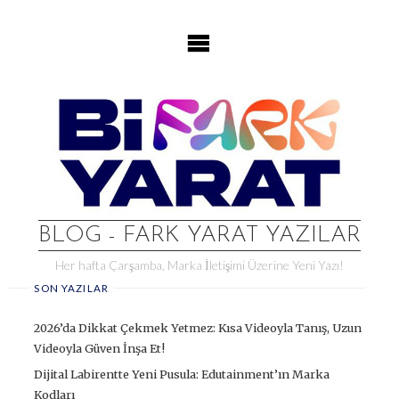
Skip
to
content
BLOG - FARK YARAT YAZILAR
Her hafta Çarşamba, Marka İletişimi Üzerine Yeni Yazı!
SON YAZILAR
2026’da Dikkat Çekmek Yetmez: Kısa Videoyla Tanış, Uzun
Videoyla Güven İnşa Et!
Dijital Labirentte Yeni Pusula: Edutainment’ın Marka
Kodları