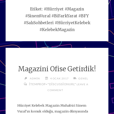
Etiket:
#Hürriyet #Magazin
#SinemVural #BiFarkYarat #BFY
#SalıSohbetleri #HürriyetKelebek
#KelebekMagazin
Magazini Ofise Getirdik!
ADMIN
4 OCAK 2017
GENEL
ITEMPROP="DISCUSSIONURL"
LEAVE A
COMMENT
Hürriyet Kelebek Magazin Muhabiri Sinem
Vural’ın konuk olduğu, magazin dünyasında