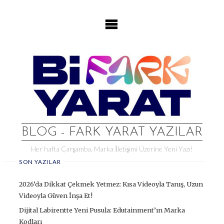
Skip
to
content
BLOG - FARK YARAT YAZILAR
Her hafta Çarşamba, Marka İletişimi Üzerine Yeni Yazı!
SON YAZILAR
2026’da Dikkat Çekmek Yetmez: Kısa Videoyla Tanış, Uzun
Videoyla Güven İnşa Et!
Dijital Labirentte Yeni Pusula: Edutainment’ın Marka
Kodları